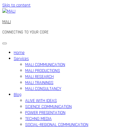
Skip to content
MALI
CONNECTING TO YOUR CORE
Home
Services
MALI COMMUNICATION
MALI PRODUCTIONS
MALI RESEARCH
MALI TRAININGS
MALI CONSULTANCY
Blog
ALIVE WITH IDEAS
SCIENCE COMMUNICATION
POWER PRESENTATION
TECHNO MEDIA
SOCIAL-REGIONAL COMMUNICATION