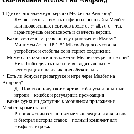
1. Где скачать надежную версию Мелбет на Андроид?
Лучше всего загружать с официального сайта Мелбет
или проверенных порталов вроде apkmelbet.ru — так
гарантируешь безопасность и свежесть версии.
2. Какие системные требования у приложения Мелбет?
Минимум Android 5.0, 50 МБ свободного места на
устройстве и стабильное интернет-соединение.
3. Можно ли ставить в приложении Мелбет без регистрации?
Нет. Чтобы делать ставки и выводить деньги —
регистрация и верификация обязательны.
4. Есть ли бонусы при загрузке и игре через Мелбет на
Андроид?
Да! Новички получают стартовые бонусы, а опытные
игроки — кэшбек и регулярные промоакции.
5. Какие функции доступны в мобильном приложении
Мелбет, кроме ставок?
В приложении есть и прямые трансляции, и аналитика,
и быстрая история ставок — полный комплект для
комфорта игрока.