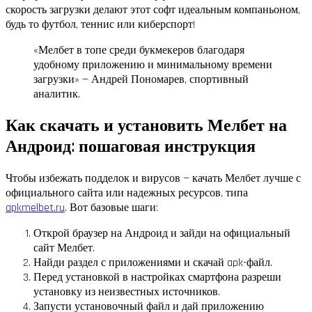
скорость загрузки делают этот софт идеальным компаньоном,
будь то футбол, теннис или киберспорт!
«Мелбет в топе среди букмекеров благодаря
удобному приложению и минимальному времени
загрузки» — Андрей Пономарев, спортивный
аналитик.
Как скачать и установить Мелбет на
Андроид: пошаговая инструкция
Чтобы избежать подделок и вирусов — качать Мелбет лучше с
официального сайта или надежных ресурсов, типа
apkmelbet.ru
. Вот базовые шаги:
Открой браузер на Андроид и зайди на официальный
сайт Мелбет.
Найди раздел с приложениями и скачай apk-файл.
Перед установкой в настройках смартфона разреши
установку из неизвестных источников.
Запусти установочный файл и дай приложению