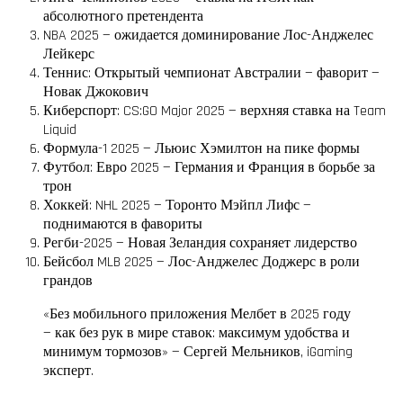
абсолютного претендента
NBA 2025 — ожидается доминирование Лос-Анджелес
Лейкерс
Теннис: Открытый чемпионат Австралии — фаворит —
Новак Джокович
Киберспорт: CS:GO Major 2025 — верхняя ставка на Team
Liquid
Формула-1 2025 — Льюис Хэмилтон на пике формы
Футбол: Евро 2025 — Германия и Франция в борьбе за
трон
Хоккей: NHL 2025 — Торонто Мэйпл Лифс —
поднимаются в фавориты
Регби-2025 — Новая Зеландия сохраняет лидерство
Бейсбол MLB 2025 — Лос-Анджелес Доджерс в роли
грандов
«Без мобильного приложения Мелбет в 2025 году
— как без рук в мире ставок: максимум удобства и
минимум тормозов» — Сергей Мельников, iGaming
эксперт.