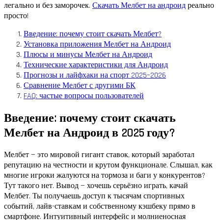
легально и без заморочек.
Скачать Мелбет на андроид
реально
просто!
Введение: почему стоит скачать Мелбет?
Установка приложения Мелбет на Андроид
Плюсы и минусы Мелбет на Андроид
Технические характеристики для Андроид
Прогнозы и лайфхаки на спорт 2025–2026
Сравнение Мелбет с другими БК
FAQ: частые вопросы пользователей
Введение: почему стоит скачать
Мелбет на Андроид в 2025 году?
Мелбет — это мировой гигант ставок, который заработал
репутацию на честности и крутом функционале. Слышал, как
многие игроки жалуются на тормоза и баги у конкурентов?
Тут такого нет. Вывод — хочешь серьёзно играть, качай
Мелбет. Ты получаешь доступ к тысячам спортивных
событий, лайв-ставкам и собственному кэшбеку прямо в
смартфоне. Интуитивный интерфейс и молниеносная