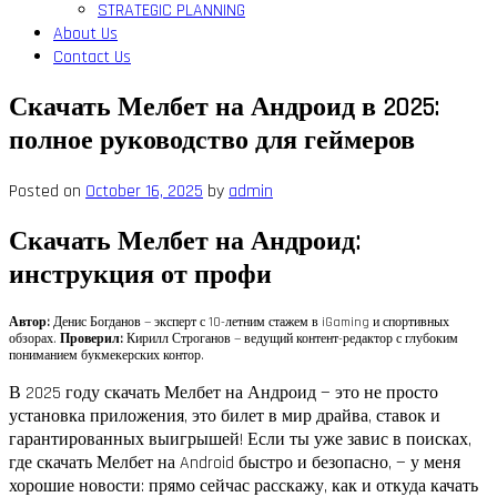
STRATEGIC PLANNING
About Us
Contact Us
Скачать Мелбет на Андроид в 2025:
полное руководство для геймеров
Posted on
October 16, 2025
by
admin
Скачать Мелбет на Андроид:
инструкция от профи
Автор:
Денис Богданов — эксперт с 10-летним стажем в iGaming и спортивных
обзорах.
Проверил:
Кирилл Строганов — ведущий контент-редактор с глубоким
пониманием букмекерских контор.
В 2025 году скачать Мелбет на Андроид — это не просто
установка приложения, это билет в мир драйва, ставок и
гарантированных выигрышей! Если ты уже завис в поисках,
где скачать Мелбет на Android быстро и безопасно, — у меня
хорошие новости: прямо сейчас расскажу, как и откуда качать