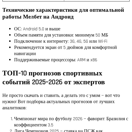
Технические характеристики для оптимальной
работы Мелбет на Андроид
ОС: Android 5.0 и выше
Объем памяти для установки: минимум 50 МБ
Подключение к интернету: 3G, 4G, 5G или Wi-Fi
Рекомендуется экран от 5 дюймов для комфортной
навигации
Поддерживаемые процессоры: ARM и x86
ТОП-10 прогнозов спортивных
событий 2025–2026 от экспертов
Не просто скачать и ставить, а делать это с умом — вот что
нужно! Вот подборка актуальных прогнозов от лучших
аналитиков:
Чемпионат мира по футболу 2026 — фаворит: Бразилия с
коэффициентом 3.5
Лига Чемпионов 2025 — ставка на ПСЖ как