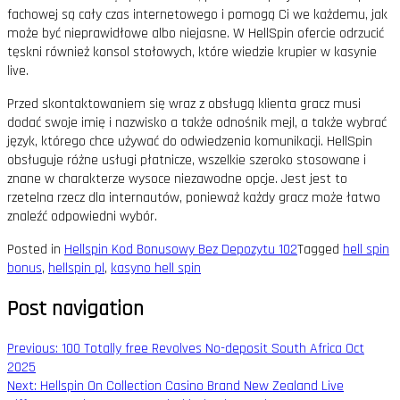
fachowej są cały czas internetowego i pomogą Ci we każdemu, jak
może być nieprawidłowe albo niejasne. W HellSpin ofercie odrzucić
tęskni również konsol stołowych, które wiedzie krupier w kasynie
live.
Przed skontaktowaniem się wraz z obsługą klienta gracz musi
dodać swoje imię i nazwisko a także odnośnik mejl, a także wybrać
język, którego chce używać do odwiedzenia komunikacji. HellSpin
obsługuje różne usługi płatnicze, wszelkie szeroko stosowane i
znane w charakterze wysoce niezawodne opcje. Jest jest to
rzetelna rzecz dla internautów, ponieważ każdy gracz może łatwo
znaleźć odpowiedni wybór.
Posted in
Hellspin Kod Bonusowy Bez Depozytu 102
Tagged
hell spin
bonus
,
hellspin pl
,
kasyno hell spin
Post navigation
Previous:
100 Totally free Revolves No-deposit South Africa Oct
2025
Next:
Hellspin On Collection Casino Brand New Zealand Live