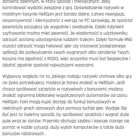
zarówno dziennych, w który sposób i miesięcznych, żeby
kontrolować wydatki związane z grą. Doświadczenie rozrywki w
mobilnym kasynie HellSpin jest bardzo dobre. Łatwa nawigacja,
responsywność i identyczność z wersją na PC sprawiają, że spośród
pewnością poczujesz się wygodnie i swobodnie. Dzięki inżynierii
szyfrowania można mieć pewność, że wiadomości o użytkowniku
odrzucić zostaną udostępnione ludziom trzecim. Dzięki formule RNG
oszuści odrzucić mogą hakować gier czy stosować podejrzanego
aplikacji dla podwyższenia swych wygranych albo obniżenia Twych.
Kasyno ma zgodność z RODO, więc wszystko musi być bezpieczne i
działać zgodnie spośród najwyższymi wzorcami.
Wyjąwszy względu na to, jakiego rodzaju rozrywki stołowe albo gry
na żywo potrzebujesz, możesz je łatwo znaleźć w HellSpin. Jeśli
chcesz spróbować szczęścia w rozrywkach z bonusami, możesz
znaleźć ogromną bibliotekę współczesnych automatów od czasu
HellSpin. Fani mogą kupić dostęp do funkcji bonusowych w
niektórych grach slotowych zbyt pomocą tychże gier. Wydaje Się
Być jest to świetny sposób, by spróbować szczęścia i wygrać duże
pule wraz ze slotów. Przemila obsługa szybko i zawsze staraja się
pomóc w każde sytuacji .duży wybór komputerów a także dużo
bonusów rabatowych .