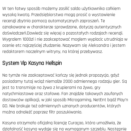
W ten łatwy sposób możemy zasilić saldo użytkownika całkiem
wysoką kwotą. Przedsiębiorstwa mogą prosić o wystawienie
recenzji zbytnio pomocą automatycznych zaproszeń. Te
oznakowane w charakterze sprawdzone, dotyczą autentycznych
doświadczeń.Dowiedz się więcej o pozostałych rodzajach recenzji.
Wygralem 1000zl i nie zaakceptować moglem wyplacic utrudniaja w
ocenie etc najczęściej złudzenie. Nazywam się Aleksandra i jestem
redaktorem naczelnym witryny, na której przebywasz.
System Vip Kasyna Hellspin
Na tymże nie zaakceptować kończy się jednak propozycja, gdyż
posiadamy tutaj wciąż niemalże 2000 odmiennego rodzaju gier. Są
jest to transmisje na żywo z krupierami na żywo, gry
natychmiastowe oraz stołowe. Fan znajdzie takowych zaufanych
dostawców aplikacji, w jaki sposób Microgaming, NetEnt bądź Play’n
GO. Nie brakuje też odmiennych uznanych producentów, których
można odnaleźć poprzez filtr poszukiwania.
Kasyno otrzymało oficjalną licencję Curaçao, która umożliwia, że
działalność kasyna wydaje się na wymaganym szczeblu. Następnie