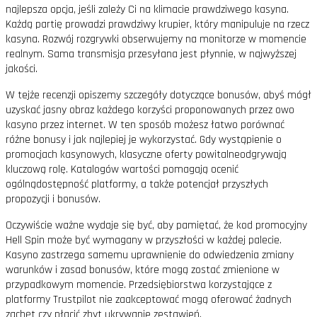
najlepsza opcja, jeśli zależy Ci na klimacie prawdziwego kasyna.
Każdą partię prowadzi prawdziwy krupier, który manipuluje na rzecz
kasyna. Rozwój rozgrywki obserwujemy na monitorze w momencie
realnym. Sama transmisja przesyłana jest płynnie, w najwyższej
jakości.
W tejże recenzji opiszemy szczegóły dotyczące bonusów, abyś mógł
uzyskać jasny obraz każdego korzyści proponowanych przez owo
kasyno przez internet. W ten sposób możesz łatwo porównać
różne bonusy i jak najlepiej je wykorzystać. Gdy wystąpienie o
promocjach kasynowych, klasyczne oferty powitalneodgrywają
kluczową rolę. Katalogów wartości pomagają ocenić
ogólnądostępność platformy, a także potencjał przyszłych
propozycji i bonusów.
Oczywiście ważne wydaje się być, aby pamiętać, że kod promocyjny
Hell Spin może być wymagany w przyszłości w każdej palecie.
Kasyno zastrzega samemu uprawnienie do odwiedzenia zmiany
warunków i zasad bonusów, które mogą zostać zmienione w
przypadkowym momencie. Przedsiębiorstwa korzystające z
platformy Trustpilot nie zaakceptować mogą oferować żadnych
zachęt czy płacić zbyt ukrywanie zestawień.