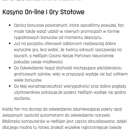
Kasyno On-line I Gry Stołowe
Oprócz bonusów powitalnych, które opisaliśmy powyżej, fan
może także wziąć udział w równych promocjach w formie
tygodniowych bonusów od momentu depozytu.
Już na początku oferował odbiorcom nadzwyczaj dobre
wytyczne gry, lecz widać, że twórcy odrzucić spoczywają na
laurach, a HellSpin Casino Nasze Państwo nieustannie
pobudza swoje możliwości.
Do Odwiedzenia tegoż dochodzi następujące pięćdziesięciu
gratisowych spinów, więc w propozycji wydaje się być całkiem
wiele bonusów.
Do Niej wyraźnaprzeszłość wiarygodności oraz dobre poglądy
użytkowników pokazuje,że podest HellSpin wydaje się godna
zaufania.
Każdy fan ma dostęp do odwiedzenia zdumiewającej palety opcji
związanych spośród automatami do odwiedzenia rozrywki.
Biblioteka komputerów w HellSpin jest często aktualizowana, dzięki
dlaczego można tu łatwo znaleźć wszelkie najistotniejsze świeże