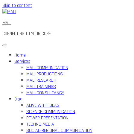
Skip to content
MALI
CONNECTING TO YOUR CORE
Home
Services
MALI COMMUNICATION
MALI PRODUCTIONS
MALI RESEARCH
MALI TRAININGS
MALI CONSULTANCY
Blog
ALIVE WITH IDEAS
SCIENCE COMMUNICATION
POWER PRESENTATION
TECHNO MEDIA
SOCIAL-REGIONAL COMMUNICATION