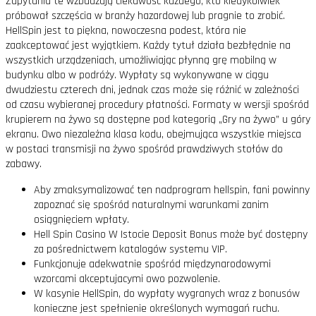
Zapytania te wzbudzają ciekawość każdego, kto kiedykolwiek
próbował szczęścia w branży hazardowej lub pragnie to zrobić.
HellSpin jest to piękna, nowoczesna podest, która nie
zaakceptować jest wyjątkiem. Każdy tytuł działa bezbłędnie na
wszystkich urządzeniach, umożliwiając płynną grę mobilną w
budynku albo w podróży. Wypłaty są wykonywane w ciągu
dwudziestu czterech dni, jednak czas może się różnić w zależności
od czasu wybieranej procedury płatności. Formaty w wersji spośród
krupierem na żywo są dostępne pod kategorią „Gry na żywo” u góry
ekranu. Owo niezależna klasa kodu, obejmująca wszystkie miejsca
w postaci transmisji na żywo spośród prawdziwych stołów do
zabawy.
Aby zmaksymalizować ten nadprogram hellspin, fani powinny
zapoznać się spośród naturalnymi warunkami zanim
osiągnięciem wpłaty.
Hell Spin Casino W Istocie Deposit Bonus może być dostępny
za pośrednictwem katalogów systemu VIP.
Funkcjonuje adekwatnie spośród międzynarodowymi
wzorcami akceptujacymi owo pozwolenie.
W kasynie HellSpin, do wypłaty wygranych wraz z bonusów
konieczne jest spełnienie określonych wymagań ruchu.