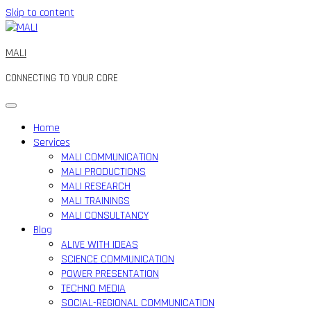
Skip to content
MALI
CONNECTING TO YOUR CORE
Home
Services
MALI COMMUNICATION
MALI PRODUCTIONS
MALI RESEARCH
MALI TRAININGS
MALI CONSULTANCY
Blog
ALIVE WITH IDEAS
SCIENCE COMMUNICATION
POWER PRESENTATION
TECHNO MEDIA
SOCIAL-REGIONAL COMMUNICATION