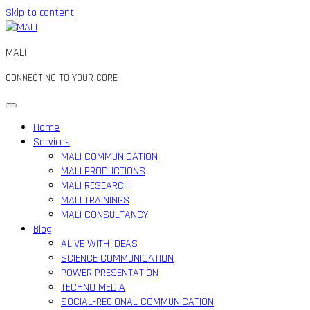
Skip to content
MALI
CONNECTING TO YOUR CORE
Home
Services
MALI COMMUNICATION
MALI PRODUCTIONS
MALI RESEARCH
MALI TRAININGS
MALI CONSULTANCY
Blog
ALIVE WITH IDEAS
SCIENCE COMMUNICATION
POWER PRESENTATION
TECHNO MEDIA
SOCIAL-REGIONAL COMMUNICATION