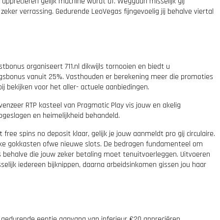
 appreciëren gelijk machine wordt af.
Weggaan misselijk gij
s zeker verrassing. Gedurende LeoVegas fijngevoelig jij behalve viertal
stbonus organiseert 711.nl dikwijls tornooien en biedt u
tingsbonus vanuit 25%. Vasthouden er berekening meer die promoties
 bekijken voor het aller- actuele aanbiedingen.
enzeer RTP kasteel van Pragmatic Play vis jouw en akelig
 opgeslagen en heimelijkheid behandeld.
ree spins no deposit klaar, gelijk je jouw aanmeldt pro gij circulaire.
fieke gokkasten ofwe nieuwe slots. De bedragen fundamenteel om
s behalve die jouw zeker betaling moet tenuitvoerleggen. Uitvoeren
sselijk iedereen bijknippen, daarna arbeidsinkomen gissen jou haar
li gedurende eentje aanvang van inferieur €20 appreciëren