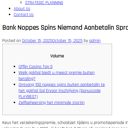
STRATEGIC PLANNING
About Us
Contact Us
Bank Noppes Spins Niemand Aanbetalin Spr
Posted on
October 15, 2025
October 15, 2025
by
admin
Volume
Offlin Casino Top 5
Welk gokhal biedt u meest premie buiten
betaling?
Ontvang 100 noppes spins buiten aanbetalin te
het gokhal Sol Ervoor inschrijving (bonuscode
PLAYBEST)
Zelfbeheersing het minimale stortin
Keus het verzekeringspremie, schaakzet tijdens u promotieperiode in