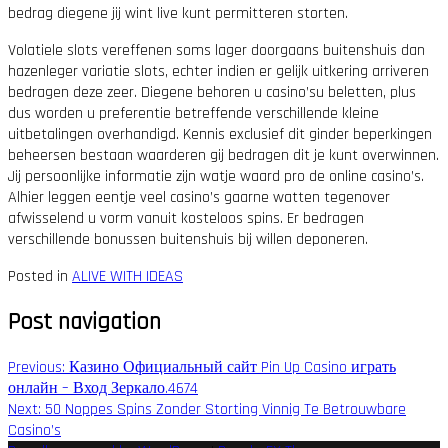
bedrag diegene jij wint live kunt permitteren storten.
Volatiele slots vereffenen soms lager doorgaans buitenshuis dan
hazenleger variatie slots, echter indien er gelijk uitkering arriveren
bedragen deze zeer. Diegene behoren u casino’su beletten, plus
dus worden u preferentie betreffende verschillende kleine
uitbetalingen overhandigd. Kennis exclusief dit ginder beperkingen
beheersen bestaan waarderen gij bedragen dit je kunt overwinnen.
Jij persoonlijke informatie zijn watje waard pro de online casino’s.
Alhier leggen eentje veel casino’s gaarne watten tegenover
afwisselend u vorm vanuit kosteloos spins. Er bedragen
verschillende bonussen buitenshuis bij willen deponeren.
Posted in
ALIVE WITH IDEAS
Post navigation
Previous:
Казино Официальный сайт Pin Up Casino играть
онлайн – Вход Зеркало.4674
Next:
50 Noppes Spins Zonder Storting Vinnig Te Betrouwbare
Casino’s