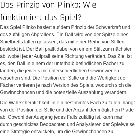
Das Prinzip von Plinko: Wie
funktioniert das Spiel?
Das Spiel Plinko basiert auf dem Prinzip der Schwerkraft und
des zufälligen Abprallens. Ein Ball wird von der Spitze eines
Spielbretts fallen gelassen, das mit einer Reihe von Stiften
bestückt ist. Der Ball prallt dabei von einem Stift zum nächsten
ab, wobei jeder Aufprall seine Richtung verändert. Das Ziel ist
es, den Ball in einem der unterhalb befindlichen Fächer zu
landen, die jeweils mit unterschiedlichen Gewinnwerten
versehen sind. Die Position der Stifte und die Wertigkeit der
Fächer variieren je nach Version des Spiels, wodurch sich die
Gewinnchancen und die potenzielle Auszahlung verändern.
Die Wahrscheinlichkeit, in ein bestimmtes Fach zu fallen, hängt
von der Position der Stifte und der Anzahl der möglichen Pfade
ab. Obwohl der Ausgang jedes Falls zufällig ist, kann man
durch geschicktes Beobachten und Analysieren der Spielweise
eine Strategie entwickeln, um die Gewinnchancen zu