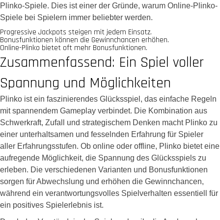
Plinko-Spiele. Dies ist einer der Gründe, warum Online-Plinko-
Spiele bei Spielern immer beliebter werden.
Progressive Jackpots steigen mit jedem Einsatz.
Bonusfunktionen können die Gewinnchancen erhöhen.
Online-Plinko bietet oft mehr Bonusfunktionen.
Zusammenfassend: Ein Spiel voller
Spannung und Möglichkeiten
Plinko ist ein faszinierendes Glücksspiel, das einfache Regeln
mit spannendem Gameplay verbindet. Die Kombination aus
Schwerkraft, Zufall und strategischem Denken macht Plinko zu
einer unterhaltsamen und fesselnden Erfahrung für Spieler
aller Erfahrungsstufen. Ob online oder offline, Plinko bietet eine
aufregende Möglichkeit, die Spannung des Glücksspiels zu
erleben. Die verschiedenen Varianten und Bonusfunktionen
sorgen für Abwechslung und erhöhen die Gewinnchancen,
während ein verantwortungsvolles Spielverhalten essentiell für
ein positives Spielerlebnis ist.