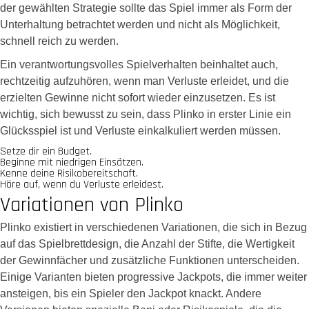
der gewählten Strategie sollte das Spiel immer als Form der
Unterhaltung betrachtet werden und nicht als Möglichkeit,
schnell reich zu werden.
Ein verantwortungsvolles Spielverhalten beinhaltet auch,
rechtzeitig aufzuhören, wenn man Verluste erleidet, und die
erzielten Gewinne nicht sofort wieder einzusetzen. Es ist
wichtig, sich bewusst zu sein, dass Plinko in erster Linie ein
Glücksspiel ist und Verluste einkalkuliert werden müssen.
Setze dir ein Budget.
Beginne mit niedrigen Einsätzen.
Kenne deine Risikobereitschaft.
Höre auf, wenn du Verluste erleidest.
Variationen von Plinko
Plinko existiert in verschiedenen Variationen, die sich in Bezug
auf das Spielbrettdesign, die Anzahl der Stifte, die Wertigkeit
der Gewinnfächer und zusätzliche Funktionen unterscheiden.
Einige Varianten bieten progressive Jackpots, die immer weiter
ansteigen, bis ein Spieler den Jackpot knackt. Andere