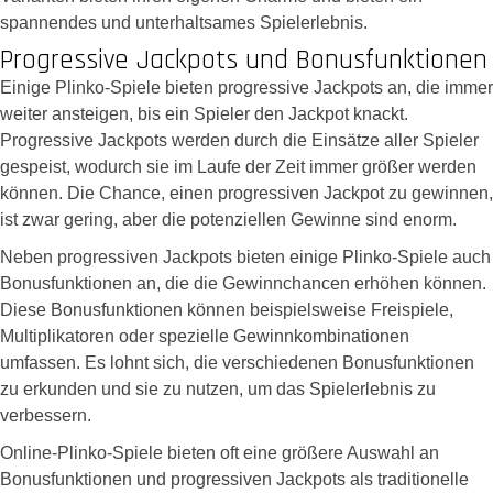
spannendes und unterhaltsames Spielerlebnis.
Progressive Jackpots und Bonusfunktionen
Einige Plinko-Spiele bieten progressive Jackpots an, die immer
weiter ansteigen, bis ein Spieler den Jackpot knackt.
Progressive Jackpots werden durch die Einsätze aller Spieler
gespeist, wodurch sie im Laufe der Zeit immer größer werden
können. Die Chance, einen progressiven Jackpot zu gewinnen,
ist zwar gering, aber die potenziellen Gewinne sind enorm.
Neben progressiven Jackpots bieten einige Plinko-Spiele auch
Bonusfunktionen an, die die Gewinnchancen erhöhen können.
Diese Bonusfunktionen können beispielsweise Freispiele,
Multiplikatoren oder spezielle Gewinnkombinationen
umfassen. Es lohnt sich, die verschiedenen Bonusfunktionen
zu erkunden und sie zu nutzen, um das Spielerlebnis zu
verbessern.
Online-Plinko-Spiele bieten oft eine größere Auswahl an
Bonusfunktionen und progressiven Jackpots als traditionelle