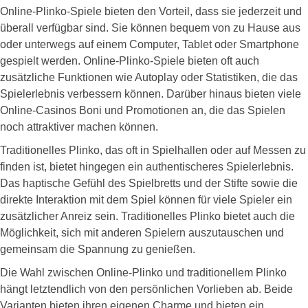
Online-Plinko-Spiele bieten den Vorteil, dass sie jederzeit und
überall verfügbar sind. Sie können bequem von zu Hause aus
oder unterwegs auf einem Computer, Tablet oder Smartphone
gespielt werden. Online-Plinko-Spiele bieten oft auch
zusätzliche Funktionen wie Autoplay oder Statistiken, die das
Spielerlebnis verbessern können. Darüber hinaus bieten viele
Online-Casinos Boni und Promotionen an, die das Spielen
noch attraktiver machen können.
Traditionelles Plinko, das oft in Spielhallen oder auf Messen zu
finden ist, bietet hingegen ein authentischeres Spielerlebnis.
Das haptische Gefühl des Spielbretts und der Stifte sowie die
direkte Interaktion mit dem Spiel können für viele Spieler ein
zusätzlicher Anreiz sein. Traditionelles Plinko bietet auch die
Möglichkeit, sich mit anderen Spielern auszutauschen und
gemeinsam die Spannung zu genießen.
Die Wahl zwischen Online-Plinko und traditionellem Plinko
hängt letztendlich von den persönlichen Vorlieben ab. Beide
Varianten bieten ihren eigenen Charme und bieten ein