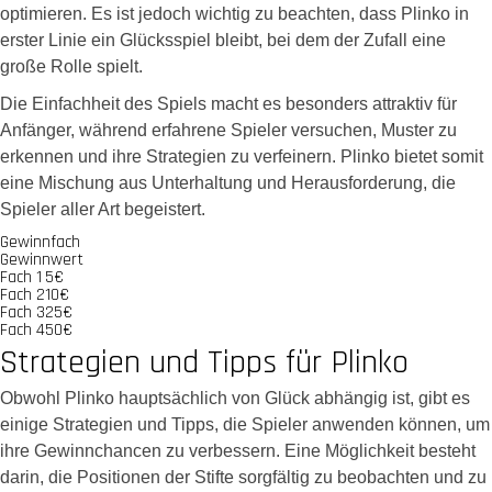
optimieren. Es ist jedoch wichtig zu beachten, dass Plinko in
erster Linie ein Glücksspiel bleibt, bei dem der Zufall eine
große Rolle spielt.
Die Einfachheit des Spiels macht es besonders attraktiv für
Anfänger, während erfahrene Spieler versuchen, Muster zu
erkennen und ihre Strategien zu verfeinern. Plinko bietet somit
eine Mischung aus Unterhaltung und Herausforderung, die
Spieler aller Art begeistert.
Gewinnfach
Gewinnwert
Fach 1
5€
Fach 2
10€
Fach 3
25€
Fach 4
50€
Strategien und Tipps für Plinko
Obwohl Plinko hauptsächlich von Glück abhängig ist, gibt es
einige Strategien und Tipps, die Spieler anwenden können, um
ihre Gewinnchancen zu verbessern. Eine Möglichkeit besteht
darin, die Positionen der Stifte sorgfältig zu beobachten und zu