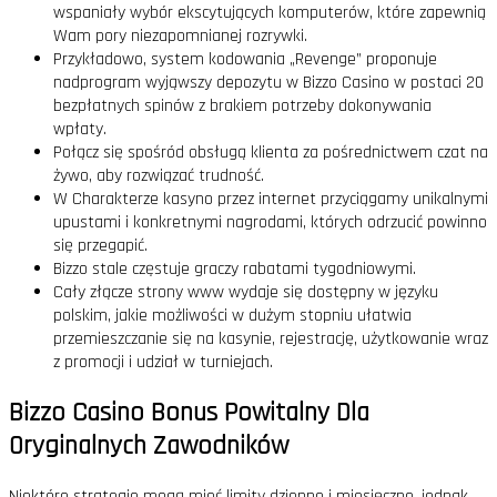
wspaniały wybór ekscytujących komputerów, które zapewnią
Wam pory niezapomnianej rozrywki.
Przykładowo, system kodowania „Revenge” proponuje
nadprogram wyjąwszy depozytu w Bizzo Casino w postaci 20
bezpłatnych spinów z brakiem potrzeby dokonywania
wpłaty.
Połącz się spośród obsługą klienta za pośrednictwem czat na
żywo, aby rozwiązać trudność.
W Charakterze kasyno przez internet przyciągamy unikalnymi
upustami i konkretnymi nagrodami, których odrzucić powinno
się przegapić.
Bizzo stale częstuje graczy rabatami tygodniowymi.
Cały złącze strony www wydaje się dostępny w języku
polskim, jakie możliwości w dużym stopniu ułatwia
przemieszczanie się na kasynie, rejestrację, użytkowanie wraz
z promocji i udział w turniejach.
Bizzo Casino Bonus Powitalny Dla
Oryginalnych Zawodników
Niektóre strategie mogą mieć limity dzienne i miesięczne, jednak