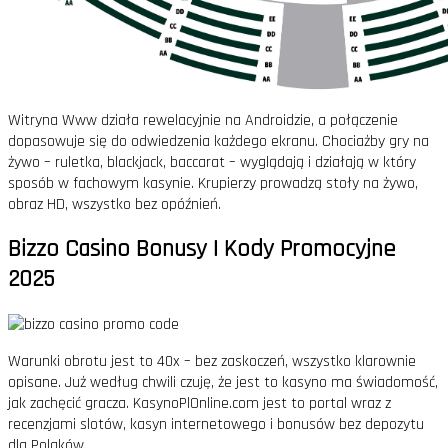
Witryna Www działa rewelacyjnie na Androidzie, a połączenie
dopasowuje się do odwiedzenia każdego ekranu. Chociażby gry na
żywo – ruletka, blackjack, baccarat – wyglądają i działają w który
sposób w fachowym kasynie. Krupierzy prowadzą stoły na żywo,
obraz HD, wszystko bez opóźnień.
Bizzo Casino Bonusy I Kody Promocyjne
2025
Warunki obrotu jest to 40x – bez zaskoczeń, wszystko klarownie
opisane. Już według chwili czuję, że jest to kasyno ma świadomość,
jak zachęcić gracza. KasynoPlOnline.com jest to portal wraz z
recenzjami slotów, kasyn internetowego i bonusów bez depozytu
dla Polaków.