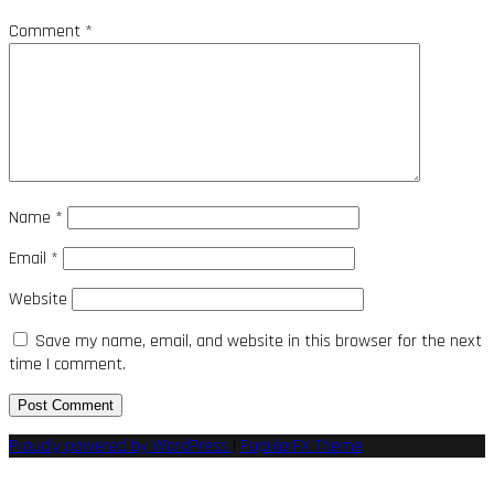
Comment
*
Name
*
Email
*
Website
Save my name, email, and website in this browser for the next
time I comment.
Proudly powered by WordPress
|
PopularFX Theme