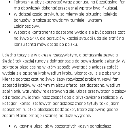
Faktycznie, aby skorzystać wraz z bonusu na BizzoCasino, fan
ma obowiązek dokonać przeciętnej wpłaty kwalifikującej.
W dalszej części artykułu zajmiemy się aktualną kolekcją
bonusów, a także sprawdzimy turnieje i System
Lojalnościowy.
Wsparcie kontrahenta dostępne wydaje się być poprzez czat
na żywo 24/7, ale odrzucić w każdej sytuacji uda się trafić na
konsultanta mówiącego po polsku.
Uciecha toczy się w okresie rzeczywistym, a połączenie zezwala
śledzić tok każdej rundy z dokładnością do odwiedzenia sekundy. W
zakładce bizzo casino w który sposób wypłacić pieniądze całość
wydaje się opisane krok według kroku. Skontaktuj się z obsługą
klienta poprzez czat na żywo, żeby rozwiązać problem. Nowi fani
spośród krajów, w którym miejscu oferta jest dostępna, według
spełnieniu warunków rejestrowania się. Okres przetwarzania zależy
od procedury, jednak nasz zespół dba o błyskawiczne realizacje. W
kategorii konsol stołowych odnajdziesz znane tytuły takie jakim
sposobem ruletka, blackjack bądź poker, które zapewnią godne
zapamiętania emocje i szansę na duże wygrane.
W kasynie Bizzo jak w pozostałych Kasyn odnajdziesz