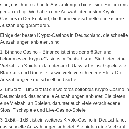
sind, das Ihnen schnelle Auszahlungen bietet, sind Sie bei uns
genau richtig. Wir haben eine Auswahl der besten Krypto-
Casinos in Deutschland, die Ihnen eine schnelle und sichere
Auszahlung garantieren.
Einige der besten Krypto-Casinos in Deutschland, die schnelle
Auszahlungen anbieten, sind:
1. Binance Casino – Binance ist eines der größten und
bekanntesten Krypto-Casinos in Deutschland. Sie bieten eine
Vielzahl an Spielen, darunter auch klassische Tischspiele wie
Blackjack und Roulette, sowie viele verschiedene Slots. Die
Auszahlungen sind schnell und sicher.
2. BitStarz – BitStarz ist ein weiteres beliebtes Krypto-Casino in
Deutschland, das schnelle Auszahlungen anbietet. Sie bieten
eine Vielzahl an Spielen, darunter auch viele verschiedene
Slots, Tischspiele und Live-Casino-Spiele.
3. 1xBit – 1xBit ist ein weiteres Krypto-Casino in Deutschland,
das schnelle Auszahlungen anbietet. Sie bieten eine Vielzahl