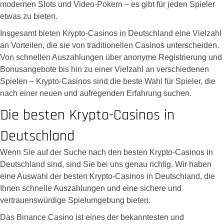
modernen Slots und Video-Pokern – es gibt für jeden Spieler
etwas zu bieten.
Insgesamt bieten Krypto-Casinos in Deutschland eine Vielzahl
an Vorteilen, die sie von traditionellen Casinos unterscheiden.
Von schnellen Auszahlungen über anonyme Registrierung und
Bonusangebote bis hin zu einer Vielzahl an verschiedenen
Spielen – Krypto-Casinos sind die beste Wahl für Spieler, die
nach einer neuen und aufregenden Erfahrung suchen.
Die besten Krypto-Casinos in
Deutschland
Wenn Sie auf der Suche nach den besten Krypto-Casinos in
Deutschland sind, sind Sie bei uns genau richtig. Wir haben
eine Auswahl der besten Krypto-Casinos in Deutschland, die
Ihnen schnelle Auszahlungen und eine sichere und
vertrauenswürdige Spielumgebung bieten.
Das Binance Casino ist eines der bekanntesten und