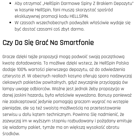
Aby otrzymać „HellSpin Darmowe Spiny Z Brakiem Depozytu”
w kasynie HellSpin, fani muszą skorzystać spośród
ekskluzywnej promocji kodu HELLSPIN.
W czasach wszechobecnych podwyżek właściwie wydaje się
być dostać czasami coś zbyt darmo.
Czy Da Się Grać Na Smartfonie
Gracze dzięki tejże propozycji mogą podwoić swoją początkową
kwotę doładowania. To możliwe dzięki wstecz, że HellSpin Polska
dodaje 100% wartości pierwszego depozytu, aż do odwiedzenia
czterysta zł. W obecnych realiach kasyna oferują sporo nadzwyczaj
ciekawych pakietów powitalnych, gdyż zwyczajnie przyciągają ów
lampy uwagę odbiorców. Ważne jest jednak żeby propozycja w
danej jaskini hazardu, była właściwie wyważona. Bonusy ponieważ
nie zaakceptować jedynie pomagają graczom wygrać na wstępie
pieniądze, ale są też swoistą możliwością na przetestowanie
serwisu u dołu kątem technicznym. Powinno Się nadmienić, że
zazwyczaj im w wyższym stopniu rozbudowany i pożądany emituje
się wiadomy pakiet, tymże ma on większą wysokość obrotu
środków.