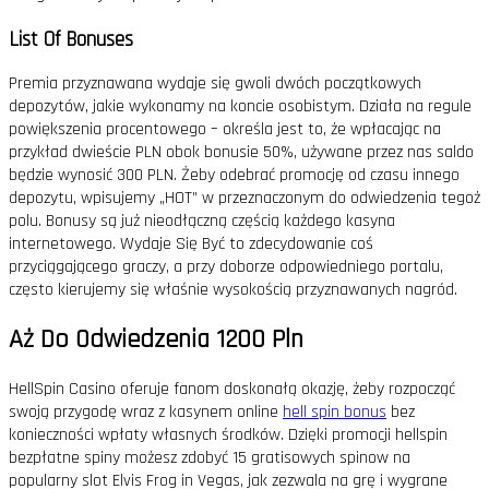
List Of Bonuses
Premia przyznawana wydaje się gwoli dwóch początkowych
depozytów, jakie wykonamy na koncie osobistym. Działa na regule
powiększenia procentowego – określa jest to, że wpłacając na
przykład dwieście PLN obok bonusie 50%, używane przez nas saldo
będzie wynosić 300 PLN. Żeby odebrać promocję od czasu innego
depozytu, wpisujemy „HOT” w przeznaczonym do odwiedzenia tegoż
polu. Bonusy są już nieodłączną częścią każdego kasyna
internetowego. Wydaje Się Być to zdecydowanie coś
przyciągającego graczy, a przy doborze odpowiedniego portalu,
często kierujemy się właśnie wysokością przyznawanych nagród.
Aż Do Odwiedzenia 1200 Pln
HellSpin Casino oferuje fanom doskonałą okazję, żeby rozpocząć
swoją przygodę wraz z kasynem online
hell spin bonus
bez
konieczności wpłaty własnych środków. Dzięki promocji hellspin
bezpłatne spiny możesz zdobyć 15 gratisowych spinow na
popularny slot Elvis Frog in Vegas, jak zezwala na grę i wygrane