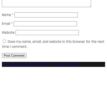
Name
*
Email
*
Website
Save my name, email, and website in this browser for the next
time I comment.
Proudly powered by WordPress
|
PopularFX Theme