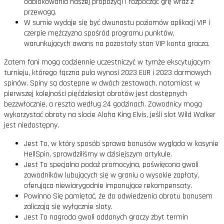
odblokowania naszej propozycji i rozpocząć grę wraz z
przewagą.
W sumie wydaje się być dwunastu poziomów aplikacji VIP i
czerpie mężczyzna spośród programu punktów,
warunkujących awans na pozostały stan VIP konta gracza.
Zatem fani mogą codziennie uczestniczyć w tymże ekscytującym
turnieju, którego łączna pula wynosi 2023 EUR i 2023 darmowych
spinów. Spiny są dostępne w dwóch zestawach, natomiast w
pierwszej kolejności pięćdziesiąt obrotów jest dostępnych
bezzwłocznie, a reszta według 24 godzinach. Zawodnicy mogą
wykorzystać obroty na slocie Aloha King Elvis, jeśli slot Wild Walker
jest niedostępny.
Jest To, w który sposób sprawa bonusów wygląda w kasynie
HellSpin, sprawdziliśmy w dzisiejszym artykule.
Jest To specjalna podaż promocyjna, poświęcona gwoli
zawodników lubujących się w graniu o wysokie zapłaty,
oferująca niewiarygodnie imponujące rekompensaty.
Powinno Się pamiętać, że do odwiedzenia obrotu bonusem
zaliczają się wyłącznie sloty.
Jest To nagroda gwoli oddanych graczy zbyt termin