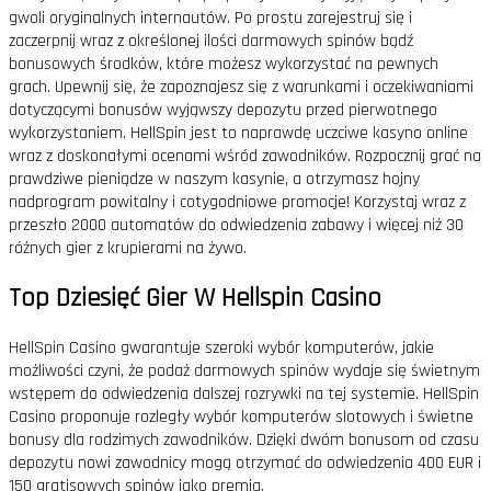
gwoli oryginalnych internautów. Po prostu zarejestruj się i
zaczerpnij wraz z określonej ilości darmowych spinów bądź
bonusowych środków, które możesz wykorzystać na pewnych
grach. Upewnij się, że zapoznajesz się z warunkami i oczekiwaniami
dotyczącymi bonusów wyjąwszy depozytu przed pierwotnego
wykorzystaniem. HellSpin jest to naprawdę uczciwe kasyno online
wraz z doskonałymi ocenami wśród zawodników. Rozpocznij grać na
prawdziwe pieniądze w naszym kasynie, a otrzymasz hojny
nadprogram powitalny i cotygodniowe promocje! Korzystaj wraz z
przeszło 2000 automatów do odwiedzenia zabawy i więcej niż 30
różnych gier z krupierami na żywo.
Top Dziesięć Gier W Hellspin Casino
HellSpin Casino gwarantuje szeroki wybór komputerów, jakie
możliwości czyni, że podaż darmowych spinów wydaje się świetnym
wstępem do odwiedzenia dalszej rozrywki na tej systemie. HellSpin
Casino proponuje rozległy wybór komputerów slotowych i świetne
bonusy dla rodzimych zawodników. Dzięki dwóm bonusom od czasu
depozytu nowi zawodnicy mogą otrzymać do odwiedzenia 400 EUR i
150 gratisowych spinów jako premia.