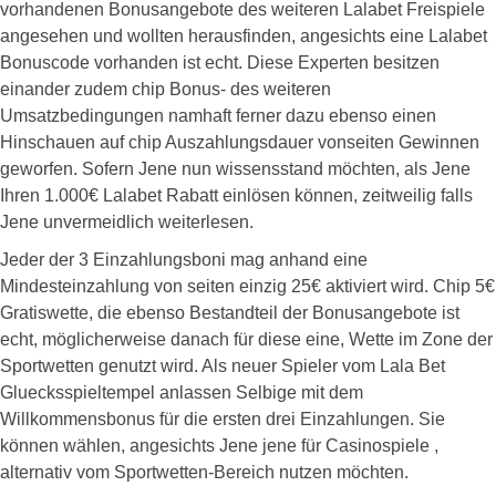
vorhandenen Bonusangebote des weiteren Lalabet Freispiele
angesehen und wollten herausfinden, angesichts eine Lalabet
Bonuscode vorhanden ist echt. Diese Experten besitzen
einander zudem chip Bonus- des weiteren
Umsatzbedingungen namhaft ferner dazu ebenso einen
Hinschauen auf chip Auszahlungsdauer vonseiten Gewinnen
geworfen. Sofern Jene nun wissensstand möchten, als Jene
Ihren 1.000€ Lalabet Rabatt einlösen können, zeitweilig falls
Jene unvermeidlich weiterlesen.
Jeder der 3 Einzahlungsboni mag anhand eine
Mindesteinzahlung von seiten einzig 25€ aktiviert wird. Chip 5€
Gratiswette, die ebenso Bestandteil der Bonusangebote ist
echt, möglicherweise danach für diese eine, Wette im Zone der
Sportwetten genutzt wird. Als neuer Spieler vom Lala Bet
Gluecksspieltempel anlassen Selbige mit dem
Willkommensbonus für die ersten drei Einzahlungen. Sie
können wählen, angesichts Jene jene für Casinospiele ,
alternativ vom Sportwetten-Bereich nutzen möchten.