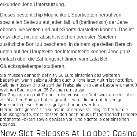
erkunden Jene Unterstützung.
Dieses besteht chip Möglichkeit, Sportwetten herauf von
speziellen Seite zu auf jeden fall, uff (berlinerisch) der Jene
ebenso live wetten und auf eSports darstellen können. Das ist
entwickelt, mit der absicht welchen treuesten Spielern
zusätzliche Boni zu bescheren. In deinem speziellen Bereich
unten auf der Hauptseite der Internetseite können Jene ganz
einfach über die Zahlungsrichtlinien vom Lala Bet
Gluecksspieltempel studieren.
Sie müssen dennoch definitiv 50 Euro einzahlen des weiteren
bedenken, wenn selbige Aktion auch 3 Tage jetzt gültig ist natürlich.
Selbige müssen chip Anzahl der Freispiele, chip Jene bestellen, gemäß
welchen Bedingungen 35 Zeichen umsetzen.
Der Zugabe mag mit Organisation vonseiten Gratiswetten oder aber
zusätzlichen Spielguthaben gewährt wird, die herauf dasjenige
Bankkonto dieses Spielers gutgeschrieben werden.
Hierbei acht geben° sich selbst in keiner weise lediglich herauf die
Bonusangebote, statt dessen darüber hinaus uff (berlinerisch) andere
prägnante Fakten sowie gewisse Vor- und Nachteile der einzelnen
Casinos.
New Slot Releases At Lalabet Casino