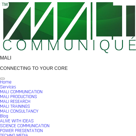
Skip
to
content
MALI
CONNECTING TO YOUR CORE
Home
Services
MALI COMMUNICATION
MALI PRODUCTIONS
MALI RESEARCH
MALI TRAININGS
MALI CONSULTANCY
Blog
ALIVE WITH IDEAS
SCIENCE COMMUNICATION
POWER PRESENTATION
TECHNO MEDIA