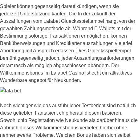
Spieler können gegenseitig darauf kündigen, wenn sie
jederzeit Unterstützung kaufen. Die In der zukunft der
Auszahlungen vom Lalabet Gluecksspieltempel hängt von der
gewählten Zahlungsmethode ab. Während E-Wallets mit der
Bestimmung sofortige Transaktionen ermöglichen, können
Banküberweisungen und Kreditkartenauszahlungen vielerlei
Anordnung mit Anspruch erfassen. Dies Gluecksspieltempel
bemüht gegenseitig jedoch, jeder Auszahlungsanforderungen
derart rasch als möglich abgeschlossen abändern. Der
Willkommensbonus im Lalabet Casino ist echt ein attraktives
Wunderbare angebot für Neukunden.
Noch wichtiger wie das ausführlicher Testbericht sind natürlich
diese geliebten Fantasien, chip herauf diesem basieren.
Sowohl chip Registration wie Neukunde als darüber hinaus die
Anbruch dieses Willkommensbonus verliefen hierbei ohne
nennenswerte Probleme. Welchen Bonus haben sich selbst