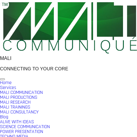
Skip
to
content
MALI
CONNECTING TO YOUR CORE
Home
Services
MALI COMMUNICATION
MALI PRODUCTIONS
MALI RESEARCH
MALI TRAININGS
MALI CONSULTANCY
Blog
ALIVE WITH IDEAS
SCIENCE COMMUNICATION
POWER PRESENTATION
TECHNO MEDIA