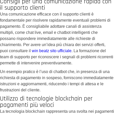
Consigli per una comunicazione rapida con
il supporto clienti
Una comunicazione efficace con il supporto clienti è
fondamentale per risolvere rapidamente eventuali problemi di
pagamento. È consigliabile adottare canali di assistenza
multipli, come chat live, email e chatbot intelligenti che
possano rispondere immediatamente alle richieste di
chiarimento. Per avere un’idea più chiara dei servizi offerti,
puoi consultare il
win beatz sito ufficiale
. La formazione del
team di supporto per riconoscere i segnali di problemi ricorrenti
permette di intervenire preventivamente.
Un esempio pratico è l’uso di chatbot che, in presenza di una
richiesta di pagamento in sospeso, forniscono immediatamente
istruzioni e aggiornamenti, riducendo i tempi di attesa e le
frustrazioni del cliente.
Utilizzo di tecnologie blockchain per
pagamenti più veloci
La tecnologia blockchain rappresenta una svolta nei pagamenti