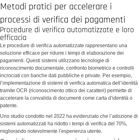
Metodi pratici per accelerare i
processi di verifica dei pagamenti
Procedure di verifica automatizzate e loro
efficacia
Le procedure di verifica automatizzate rappresentano una
soluzione efficace per ridurre i tempi di elaborazione dei
pagamenti. Questi sistemi utilizzano tecnologie di
riconoscimento documentale, confronto biometrico e controlli
incrociati con banche dati pubbliche e private. Per esempio,
l’implementazione di sistemi di verifica automatica dell’identità
tramite OCR (riconoscimento ottico dei caratteri) permette di
accelerare la convalida di documenti come carta d’identità o
patente.
Uno studio condotto nel 2022 ha evidenziato che l’adozione di
sistemi automatizzati ha ridotto i tempi di verifica del 70%,
migliorando notevolmente l’esperienza utente.