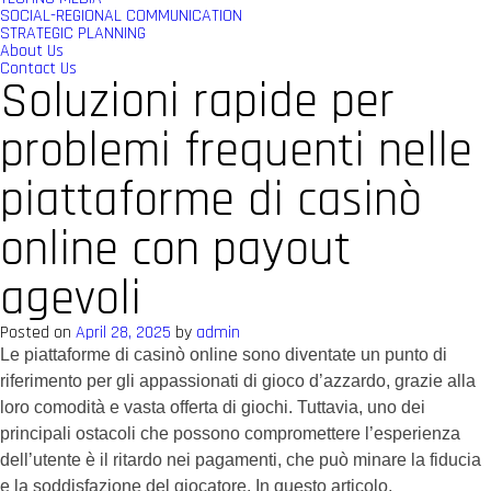
SOCIAL-REGIONAL COMMUNICATION
STRATEGIC PLANNING
About Us
Contact Us
Soluzioni rapide per
problemi frequenti nelle
piattaforme di casinò
online con payout
agevoli
Posted on
April 28, 2025
by
admin
Le piattaforme di casinò online sono diventate un punto di
riferimento per gli appassionati di gioco d’azzardo, grazie alla
loro comodità e vasta offerta di giochi. Tuttavia, uno dei
principali ostacoli che possono compromettere l’esperienza
dell’utente è il ritardo nei pagamenti, che può minare la fiducia
e la soddisfazione del giocatore. In questo articolo,