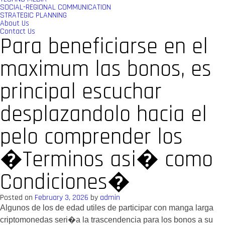
SOCIAL-REGIONAL COMMUNICATION
STRATEGIC PLANNING
About Us
Contact Us
Para beneficiarse en el
maximum las bonos, es
principal escuchar
desplazandolo hacia el
pelo comprender los
�Terminos asi� como
Condiciones�
Posted on
February 3, 2026
by
admin
Algunos de los de edad utiles de participar con manga larga
criptomonedas seri�a la trascendencia para los bonos a su