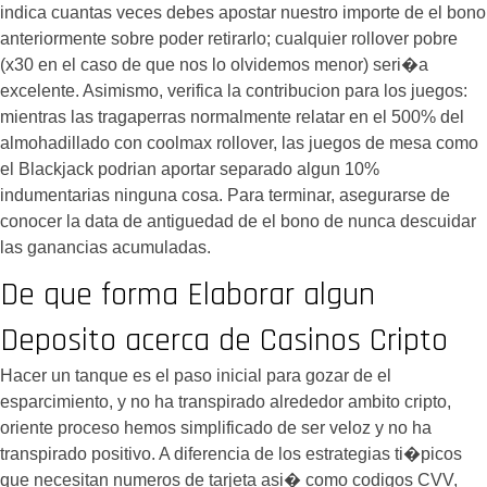
indica cuantas veces debes apostar nuestro importe de el bono
anteriormente sobre poder retirarlo; cualquier rollover pobre
(x30 en el caso de que nos lo olvidemos menor) seri�a
excelente. Asimismo, verifica la contribucion para los juegos:
mientras las tragaperras normalmente relatar en el 500% del
almohadillado con coolmax rollover, las juegos de mesa como
el Blackjack podrian aportar separado algun 10%
indumentarias ninguna cosa. Para terminar, asegurarse de
conocer la data de antiguedad de el bono de nunca descuidar
las ganancias acumuladas.
De que forma Elaborar algun
Deposito acerca de Casinos Cripto
Hacer un tanque es el paso inicial para gozar de el
esparcimiento, y no ha transpirado alrededor ambito cripto,
oriente proceso hemos simplificado de ser veloz y no ha
transpirado positivo. A diferencia de los estrategias ti�picos
que necesitan numeros de tarjeta asi� como codigos CVV,