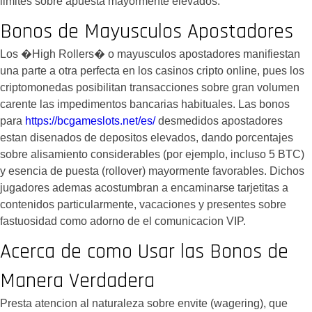
limites sobre apuesta mayormente elevados.
Bonos de Mayusculos Apostadores
Los �High Rollers� o mayusculos apostadores manifiestan
una parte a otra perfecta en los casinos cripto online, pues los
criptomonedas posibilitan transacciones sobre gran volumen
carente las impedimentos bancarias habituales. Las bonos
para
https://bcgameslots.net/es/
desmedidos apostadores
estan disenados de depositos elevados, dando porcentajes
sobre alisamiento considerables (por ejemplo, incluso 5 BTC)
y esencia de puesta (rollover) mayormente favorables. Dichos
jugadores ademas acostumbran a encaminarse tarjetitas a
contenidos particularmente, vacaciones y presentes sobre
fastuosidad como adorno de el comunicacion VIP.
Acerca de como Usar las Bonos de
Manera Verdadera
Presta atencion al naturaleza sobre envite (wagering), que