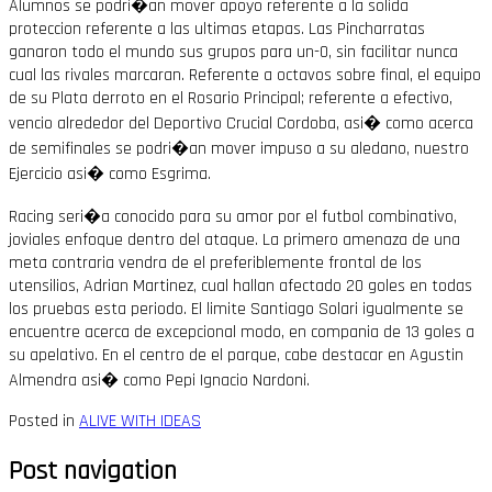
Alumnos se podri�an mover apoyo referente a la solida
proteccion referente a las ultimas etapas. Las Pincharratas
ganaron todo el mundo sus grupos para un-0, sin facilitar nunca
cual las rivales marcaran. Referente a octavos sobre final, el equipo
de su Plata derroto en el Rosario Principal; referente a efectivo,
vencio alrededor del Deportivo Crucial Cordoba, asi� como acerca
de semifinales se podri�an mover impuso a su aledano, nuestro
Ejercicio asi� como Esgrima.
Racing seri�a conocido para su amor por el futbol combinativo,
joviales enfoque dentro del ataque. La primero amenaza de una
meta contraria vendra de el preferiblemente frontal de los
utensilios, Adrian Martinez, cual hallan afectado 20 goles en todas
los pruebas esta periodo. El limite Santiago Solari igualmente se
encuentre acerca de excepcional modo, en compania de 13 goles a
su apelativo. En el centro de el parque, cabe destacar en Agustin
Almendra asi� como Pepi Ignacio Nardoni.
Posted in
ALIVE WITH IDEAS
Post navigation