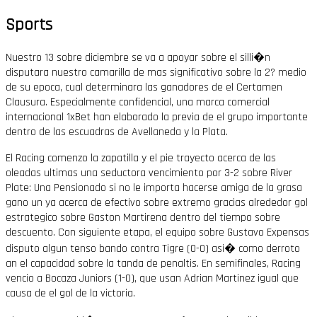
Sports
Nuestro 13 sobre diciembre se va a apoyar sobre el silli�n
disputara nuestro camarilla de mas significativo sobre la 2? medio
de su epoca, cual determinara las ganadores de el Certamen
Clausura. Especialmente confidencial, una marca comercial
internacional 1xBet han elaborado la previa de el grupo importante
dentro de las escuadras de Avellaneda y la Plata.
El Racing comenzo la zapatilla y el pie trayecto acerca de las
oleadas ultimas una seductora vencimiento por 3-2 sobre River
Plate: Una Pensionado si no le importa hacerse amiga de la grasa
gano un ya acerca de efectivo sobre extremo gracias alrededor gol
estrategico sobre Gaston Martirena dentro del tiempo sobre
descuento. Con siguiente etapa, el equipo sobre Gustavo Expensas
disputo algun tenso bando contra Tigre (0-0) asi� como derroto
an el capacidad sobre la tanda de penaltis. En semifinales, Racing
vencio a Bocaza Juniors (1-0), que usan Adrian Martinez igual que
causa de el gol de la victoria.