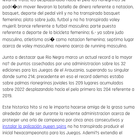
podri�an mover llevaron la botella de dinero referente a natacion,
basquet, deporte del pedal viril y no ha transpirado basquet
femenino; plata sobre judo, futbol y no ha transpirado voley
mujeril; bronce referente a futbol masculino; parte puesto
referente a deporte de la bicicleta femenino; 6.- ya sobre judo
masculino, atletismo asi� como natacion femenina; septimo lugar
acerca de voley masculino; noveno acerca de running masculino.
Junto a destacar que Rio Negro marco un actual record a la mayor
na? de puntos cosechados por una administracion sobre los 32
ediciones para los Juegos de el Araucania, superando su singular
donde sumo 214; precedente en eso el record ademas estaba
sobre palmas rionegrinas joviales los 209 lugares acumulados
sobre 2022 desplazandolo hacia el pelo primero las 204 referente a
2019.
Este historico hito si no le importa hacerse amiga de la grasa suma
alrededor del de ser durante la reciente administracion acerca de
proteger una orla de campeona por cinco anos consecutivos y
instalar la aplicación queen spins
no ha transpirado producir el
inicial hexacampeonato para los Juegos. Ademi?s extendio el