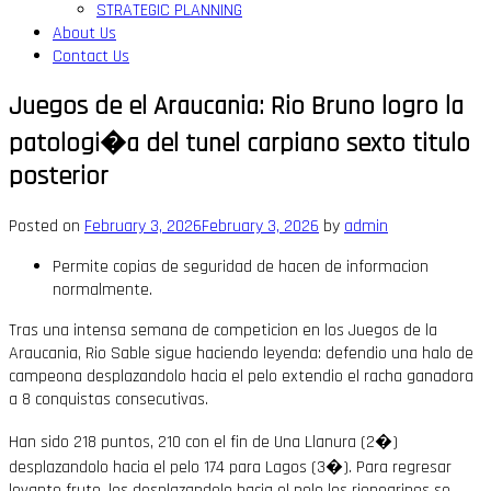
STRATEGIC PLANNING
About Us
Contact Us
Juegos de el Araucania: Rio Bruno logro la
patologi�a del tunel carpiano sexto titulo
posterior
Posted on
February 3, 2026
February 3, 2026
by
admin
Permite copias de seguridad de hacen de informacion
normalmente.
Tras una intensa semana de competicion en los Juegos de la
Araucania, Rio Sable sigue haciendo leyenda: defendio una halo de
campeona desplazandolo hacia el pelo extendio el racha ganadora
a 8 conquistas consecutivas.
Han sido 218 puntos, 210 con el fin de Una Llanura (2�)
desplazandolo hacia el pelo 174 para Lagos (3�). Para regresar
levante fruto, los desplazandolo hacia el pelo los rionegrinos se