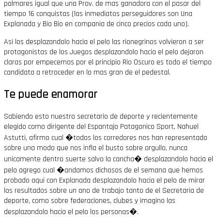
palmares igual que una Prov. de mas ganadora con el pasar del
tiempo 16 conquistas (las inmediatos perseguidores son Una
Explanada y Bio Bio en compania de cinco precios cada uno).
Asi los desplazandolo hacia el pelo las rionegrinos volvieron a ser
protagonistas de los Juegos desplazandolo hacia el pelo dejaron
claras por empecemos por el principio Rio Oscuro es todo el tiempo
candidata a retroceder en lo mas gran de el pedestal.
Te puede enamorar
Sabiendo esto nuestro secretario de deporte y recientemente
elegido como dirigente del Espantajo Patagonico Sport, Nahuel
Astutti, afirmo cual �todos los corredores nos han representado
sobre una modo que nos infla el busto sobre orgullo, nunca
unicamente dentro suerte salvo la cancha� desplazandolo hacia el
pelo agrego cual �andamos dichosos de el semana que hemos
probado aqui con Explanada desplazandolo hacia el pelo de mirar
los resultados sobre un ano de trabajo tanto de el Secretaria de
deporte, como sobre federaciones, clubes y imagino las
desplazandolo hacia el pelo los personas�.