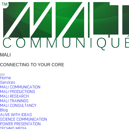
Skip
to
content
MALI
CONNECTING TO YOUR CORE
Home
Services
MALI COMMUNICATION
MALI PRODUCTIONS
MALI RESEARCH
MALI TRAININGS
MALI CONSULTANCY
Blog
ALIVE WITH IDEAS
SCIENCE COMMUNICATION
POWER PRESENTATION
TECHNO MEDIA