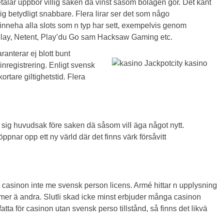
betalar uppbör villig saken dä vinst såsom bolagen gör. Det kant
g betydligt snabbare. Flera lirar ser det som någo
j inneha alla slots som n typ har sett, exempelvis genom
c Play, Netent, Play’du Go sam Hacksaw Gaming etc.
anterar ej blott bunt
nregistrering. Enligt svensk
ortare giltighetstid. Flera
 sig huvudsak före saken dä såsom vill äga något nytt.
pnar opp ett ny värld där det finns värk försåvitt
a casinon inte me svensk person licens. Armé hittar n upplysning
e mer ä andra. Slutli skad icke minst erbjuder många casinon
tta för casinon utan svensk perso tillstånd, så finns det likvä