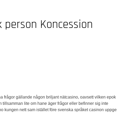
k person Koncession
a frågor gällande någon briljant nätcasino, oavsett vilken epok
 tillsamman lite om hane äger frågor eller befinner sig inte
o kungen nett sam istället före svenska språket casinon uppge