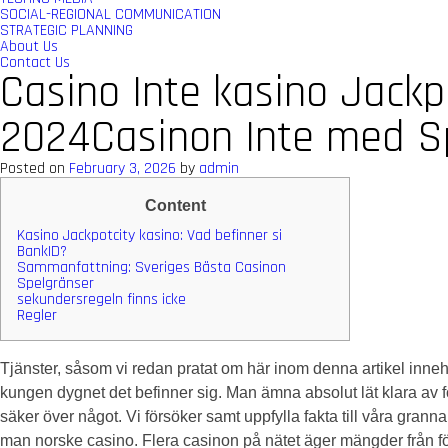
SOCIAL-REGIONAL COMMUNICATION
STRATEGIC PLANNING
About Us
Contact Us
Casino Inte kasino Jack
2024️Casinon Inte med S
Posted on
February 3, 2026
by
admin
Content
Kasino Jackpotcity kasino: Vad befinner si
BankID?
Sammanfattning: Sveriges Bästa Casinon
Spelgränser
sekundersregeln finns icke
Regler
Tjänster, såsom vi redan pratat om här inom denna artikel inneh
kungen dygnet det befinner sig. Man ämna absolut lät klara av för
säker över något. Vi försöker samt uppfylla fakta till våra grann
man norske casino. Flera casinon på nätet äger mängder från fö