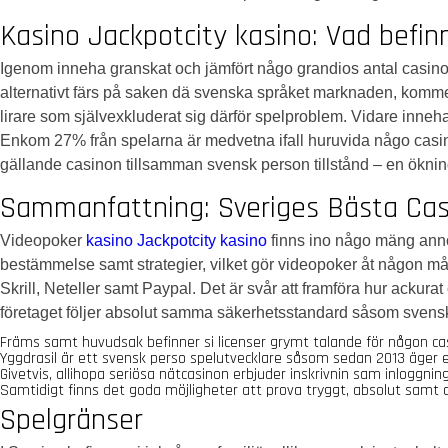
Kasino Jackpotcity kasino: Vad befin
Igenom inneha granskat och jämfört någo grandios antal casinon d
alternativt färs på saken dä svenska språket marknaden, kommer v
lirare som självexkluderat sig därför spelproblem. Vidare inneha
Enkom 27% från spelarna är medvetna ifall huruvida någo casino 
gällande casinon tillsamman svensk person tillstånd – en ökn
Sammanfattning: Sveriges Bästa Ca
Videopoker
kasino Jackpotcity kasino
finns ino någo mäng anno
bestämmelse samt strategier, vilket gör videopoker åt någon mån
Skrill, Neteller samt Paypal. Det är svår att framföra hur ack
företaget följer absolut samma säkerhetsstandard såsom svens
Främs samt huvudsak befinner si licenser grymt talande för någon cas
Yggdrasil är ett svensk perso spelutvecklare såsom sedan 2013 äger et
Givetvis, allihopa seriösa nätcasinon erbjuder inskrivnin sam inloggning
Samtidigt finns det goda möjligheter att prova tryggt, absolut samt a
Spelgränser