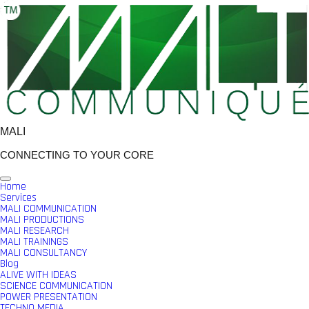
Skip
to
content
MALI
CONNECTING TO YOUR CORE
Home
Services
MALI COMMUNICATION
MALI PRODUCTIONS
MALI RESEARCH
MALI TRAININGS
MALI CONSULTANCY
Blog
ALIVE WITH IDEAS
SCIENCE COMMUNICATION
POWER PRESENTATION
TECHNO MEDIA