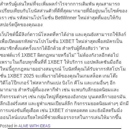
สำหรับผู้เล่นใหม่ที่จะเพิ่มผลกำไรจากการเดิมพัน คุณสามารถ
เปรียบเทียบกับโบนัสส่วนตัวที่ดีที่สุดมากมายที่มีอยู่บนเว็บไซต์ของ
เรา เช่น รหัสผ่านโปรโมชั่น BetWinner ใหม่ล่าสุดที่มอบให้กับ
สปอร์ตบุ๊คของคุณเอง
เว็บไซต์นี้มีลิงก์ดาวน์โหลดที่หาได้ง่าย และคุณยังสามารถใช้ลิงก์
เพื่อเปิดเผยรหัสผ่านโปรโมชั่น 1XBET ใหม่ล่าสุดเพื่อสมัครเป็น
สมาชิกตั้งแต่ครั้งแรกได้อีกด้วย สำหรับผู้ที่สงสัยว่า "ศาล
ซอฟต์แวร์ 1XBET ผิดกฎหมายหรือไม่" ไม่ต้องกังวลอีกต่อไป
เพราะในเกือบทุกพื้นที่ที่ 1XBET ให้บริการ แอปพลิเคชันมือถือ
ใหม่นี้ถูกกฎหมายอย่างสมบูรณ์ โบนัสที่คุณได้รับจากรหัสโปรโม
ชั่น 1XBET 2025 จะเพิ่มรายได้ของคุณในเกมสล็อต เกมโต๊ะ
วิดีโอโป๊กเกอร์ ไพ่สลากกินแบ่ง บิงโก คีโน และเกมอื่นๆ อีก
มากมาย สำหรับผู้ที่มองหากีฬา เช่น จะพบกับลีกยอดนิยมและ
กิจกรรมต่างๆ เช่น กลุ่มใหญ่ที่สุดของอังกฤษ บุนเดสลีกาเยอรมัน
ลีกเอิงฝรั่งเศส และยูฟ่าแชมเปียนส์ลีก กิจกรรมยอดนิยมต่างๆ มักมี
การแข่งขันที่ดุเดือด เช่น 1XBET ถ่ายทอดสด และยังมีสตรีมมิ่ง
ออนไลน์แบบเรียลไทม์ที่ช่วยเพิ่มอรรถรสในการเล่นให้มากขึ้น
Posted in
ALIVE WITH IDEAS