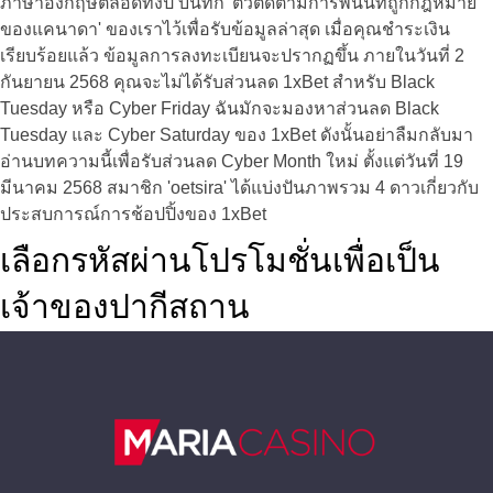
ภาษาอังกฤษตลอดทั้งปี บันทึก 'ตัวติดตามการพนันที่ถูกกฎหมาย
ของแคนาดา' ของเราไว้เพื่อรับข้อมูลล่าสุด เมื่อคุณชำระเงิน
เรียบร้อยแล้ว ข้อมูลการลงทะเบียนจะปรากฏขึ้น ภายในวันที่ 2
กันยายน 2568 คุณจะไม่ได้รับส่วนลด 1xBet สำหรับ Black
Tuesday หรือ Cyber ​​Friday ฉันมักจะมองหาส่วนลด Black
Tuesday และ Cyber ​​Saturday ของ 1xBet ดังนั้นอย่าลืมกลับมา
อ่านบทความนี้เพื่อรับส่วนลด Cyber ​​Month ใหม่ ตั้งแต่วันที่ 19
มีนาคม 2568 สมาชิก 'oetsira' ได้แบ่งปันภาพรวม 4 ดาวเกี่ยวกับ
ประสบการณ์การช้อปปิ้งของ 1xBet
เลือกรหัสผ่านโปรโมชั่นเพื่อเป็น
เจ้าของปากีสถาน