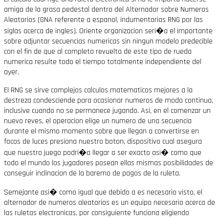
amiga de la grasa pedestal dentro del Alternador sobre Numeros
Aleatorios (GNA referente a espanol, indumentarias RNG por las
siglas acerca de ingles). Oriente organizacion seri�a el importante
sobre adjuntar secuencias numericas sin ningun modelo predecible
con el fin de que al completo revuelta de este tipo de rueda
numerica resulte todo el tiempo totalmente independiente del
ayer.
El RNG se sirve complejos calculos matematicos mejores a la
destreza condesciende para ocasionar numeros de modo continua,
inclusive cuando no se permanece jugando. Asi, en el comenzar un
nuevo reves, el operacion elige un numero de una secuencia
durante el mismo momento sobre que llegan a convertirse en
focos de luces presiona nuestro boton, dispositivo cual asegura
que nuestro juego podri�a llegar a ser exacto asi� como que
todo el mundo los jugadores posean ellas mismas posibilidades de
conseguir inclinacion de la baremo de pagos de la ruleta.
Semejante asi� como igual que debido a es necesario visto, el
alternador de numeros aleatorios es un equipo necesario acerca de
las ruletas electronicas, por consiguiente funciona eligiendo