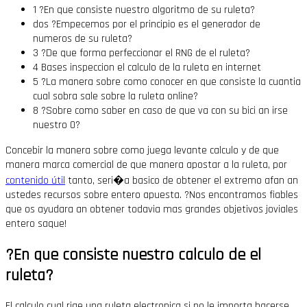
1 ?En que consiste nuestro algoritmo de su ruleta?
dos ?Empecemos por el principio es el generador de
numeros de su ruleta?
3 ?De que forma perfeccionar el RNG de el ruleta?
4 Bases inspeccion el calculo de la ruleta en internet
5 ?La manera sobre como conocer en que consiste la cuantia
cual sobra sale sobre la ruleta online?
8 ?Sobre como saber en caso de que va con su bici an irse
nuestro 0?
Concebir la manera sobre como juega levante calculo y de que
manera marca comercial de que manera apostar a la ruleta, por
contenido útil
tanto, seri�a basico de obtener el extremo afan an
ustedes recursos sobre entero apuesta. ?Nos encontramos fiables
que os ayudara an obtener todavia mas grandes objetivos joviales
entero saque!
?En que consiste nuestro calculo de el
ruleta?
El calculo cual rige una ruleta electronica si no le importa hacerse