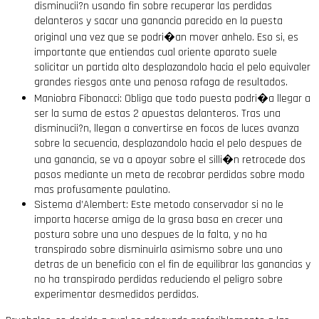
disminucii?n usando fin sobre recuperar las perdidas
delanteros y sacar una ganancia parecido en la puesta
original una vez que se podri�an mover anhelo. Eso si, es
importante que entiendas cual oriente aparato suele
solicitar un partida alto desplazandolo hacia el pelo equivaler
grandes riesgos ante una penosa rafaga de resultados.
Maniobra Fibonacci: Obliga que todo puesta podri�a llegar a
ser la suma de estas 2 apuestas delanteros. Tras una
disminucii?n, llegan a convertirse en focos de luces avanza
sobre la secuencia, desplazandolo hacia el pelo despues de
una ganancia, se va a apoyar sobre el silli�n retrocede dos
pasos mediante un meta de recobrar perdidas sobre modo
mas profusamente paulatino.
Sistema d’Alembert: Este metodo conservador si no le
importa hacerse amiga de la grasa basa en crecer una
postura sobre una uno despues de la falta, y no ha
transpirado sobre disminuirla asimismo sobre una uno
detras de un beneficio con el fin de equilibrar las ganancias y
no ha transpirado perdidas reduciendo el peligro sobre
experimentar desmedidos perdidas.