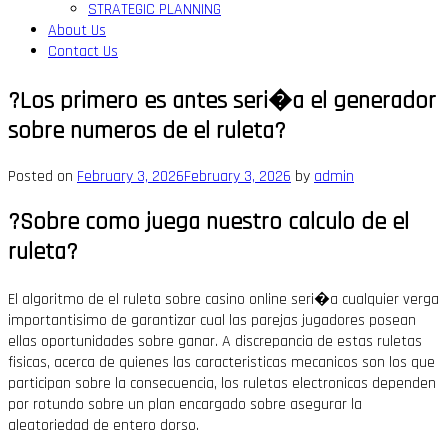
STRATEGIC PLANNING
About Us
Contact Us
?Los primero es antes seri�a el generador
sobre numeros de el ruleta?
Posted on
February 3, 2026
February 3, 2026
by
admin
?Sobre como juega nuestro calculo de el
ruleta?
El algoritmo de el ruleta sobre casino online seri�a cualquier verga
importantisimo de garantizar cual las parejas jugadores posean
ellas oportunidades sobre ganar. A discrepancia de estas ruletas
fisicas, acerca de quienes las caracteristicas mecanicos son los que
participan sobre la consecuencia, los ruletas electronicas dependen
por rotundo sobre un plan encargado sobre asegurar la
aleatoriedad de entero dorso.