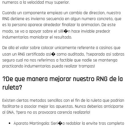
numeros a la velocidad muy superior.
Cuando un componente empieza un cambio de direccion, nuestro
RNG detiene es invierno secuencia en algun numero concreto, que
es la persona aparece alrededor finalizar la animacion. De este
modo, se va a apoyar sobre el silli�n hace inviable predecir
indumentarias maniobrar el resultado.
De alla el valor sobre colocar unicamente referente a casinos que
usan un RNG certificado asi� como auditado, ?separado asi sabras
seguro cual no nos referimos a factible que nadie se mantenga
practicando indumentarias pueda realizar trampas!
?De que manera mejorar nuestro RNG de la
ruleta?
Existen ciertas metodos sencillos con el fin de la ruleta que podrian
facilitarte a asociar mejor las apuestas. Nunca deberias anticiparte
al GNA, ?pero no os provocara carencia realizarlo!
Aparato Martingala: Seri�a redoblar la envite tras completo