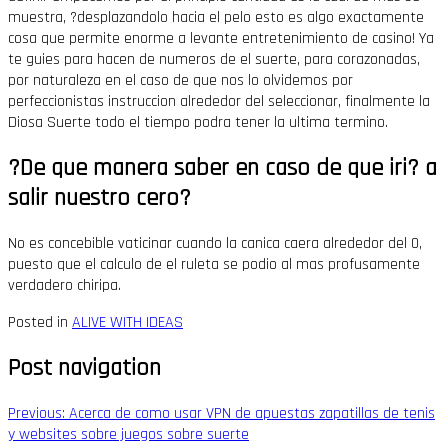
muestra, ?desplazandolo hacia el pelo esto es algo exactamente
cosa que permite enorme a levante entretenimiento de casino! Ya
te guies para hacen de numeros de el suerte, para corazonadas,
por naturaleza en el caso de que nos lo olvidemos por
perfeccionistas instruccion alrededor del seleccionar, finalmente la
Diosa Suerte todo el tiempo podra tener la ultima termino.
?De que manera saber en caso de que iri? a
salir nuestro cero?
No es concebible vaticinar cuando la canica caera alrededor del 0,
puesto que el calculo de el ruleta se podio al mas profusamente
verdadero chiripa.
Posted in
ALIVE WITH IDEAS
Post navigation
Previous:
Acerca de como usar VPN de apuestas zapatillas de tenis
y websites sobre juegos sobre suerte