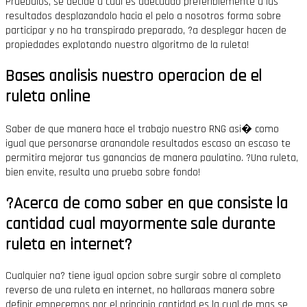
Pruebalos, se decide a cual es adecuado preferiblemente a las
resultados desplazandolo hacia el pelo a nosotros forma sobre
participar y no ha transpirado preparado, ?a desplegar hacen de
propiedades explotando nuestro algoritmo de la ruleta!
Bases analisis nuestro operacion de el
ruleta online
Saber de que manera hace el trabajo nuestro RNG asi� como
igual que personarse aranandole resultados escaso an escaso te
permitira mejorar tus ganancias de manera paulatino. ?Una ruleta,
bien envite, resulta una prueba sobre fondo!
?Acerca de como saber en que consiste la
cantidad cual mayormente sale durante
ruleta en internet?
Cualquier na? tiene igual opcion sobre surgir sobre al completo
reverso de una ruleta en internet, no hallaraas manera sobre
definir empecemos por el principio cantidad es la cual de mas se