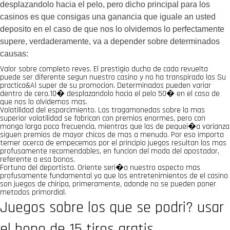
desplazandolo hacia el pelo, pero dicho principal para los
casinos es que consigas una ganancia que iguale an usted
deposito en el caso de que nos lo olvidemos lo perfectamente
supere, verdaderamente, va a depender sobre determinados
causas:
Valor sobre completo reves. El prestigio ducho de cada revuelta
puede ser diferente segun nuestro casino y no ha transpirado las Su
practica&Al super de su promocion. Determinados pueden variar
dentro de cero.10� desplazandolo hacia el pelo 50� en el caso de
que nos lo olvidemos mas.
Volatilidad del esparcimiento. Las tragamonedas sobre la mas
superior volatilidad se fabrican con premios enormes, pero con
manga larga poca frecuencia, mientras que las de pequei�a varianza
siguen premios de mayor chicos de mas a menudo. Por eso importa
temer acerca de empecemos por el principio juegos resultan los mas
profusamente recomendables, en funcion del moda del apostador,
referente a esa bonos.
Fortuna del deportista. Oriente seri�a nuestro aspecto mas
profusamente fundamental ya que los entretenimientos de el casino
son juegos de chiripa, primeramente, adonde no se pueden poner
metodos primordial.
Juegos sobre los que se podri? usar
el bono de 15 tiros gratis