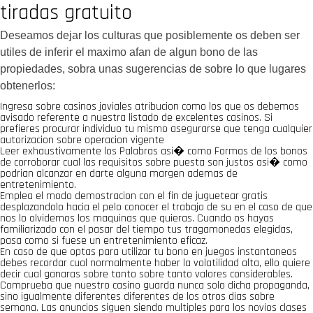
tiradas gratuito
Deseamos dejar los culturas que posiblemente os deben ser
utiles de inferir el maximo afan de algun bono de las
propiedades, sobra unas sugerencias de sobre lo que lugares
obtenerlos:
Ingresa sobre casinos joviales atribucion como los que os debemos
avisado referente a nuestra listado de excelentes casinos. Si
prefieres procurar individuo tu mismo asegurarse que tenga cualquier
autorizacion sobre operacion vigente
Leer exhaustivamente los Palabras asi� como Formas de los bonos
de corroborar cual las requisitos sobre puesta son justos asi� como
podrian alcanzar en darte alguna margen ademas de
entretenimiento.
Emplea el modo demostracion con el fin de juguetear gratis
desplazandolo hacia el pelo conocer el trabajo de su en el caso de que
nos lo olvidemos los maquinas que quieras. Cuando os hayas
familiarizado con el pasar del tiempo tus tragamonedas elegidas,
pasa como si fuese un entretenimiento eficaz.
En caso de que optas para utilizar tu bono en juegos instantaneos
debes recordar cual normalmente haber la volatilidad alta, ello quiere
decir cual ganaras sobre tanto sobre tanto valores considerables.
Comprueba que nuestro casino guarda nunca solo dicha propaganda,
sino igualmente diferentes diferentes de los otros dias sobre
semana. Las anuncios siguen siendo multiples para los novios clases