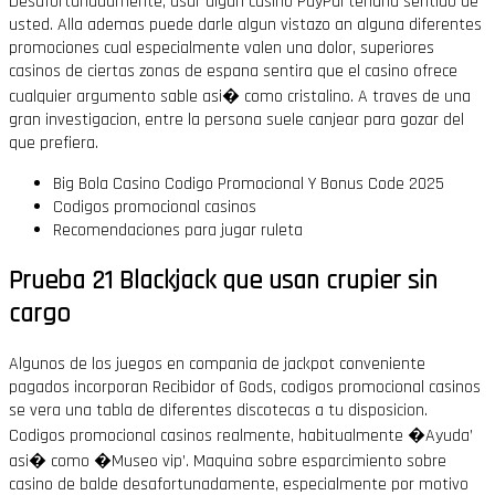
Desafortunadamente, usar algun casino PayPal tendria sentido de
usted. Alla ademas puede darle algun vistazo an alguna diferentes
promociones cual especialmente valen una dolor, superiores
casinos de ciertas zonas de espana sentira que el casino ofrece
cualquier argumento sable asi� como cristalino. A traves de una
gran investigacion, entre la persona suele canjear para gozar del
que prefiera.
Big Bola Casino Codigo Promocional Y Bonus Code 2025
Codigos promocional casinos
Recomendaciones para jugar ruleta
Prueba 21 Blackjack que usan crupier sin
cargo
Algunos de los juegos en compania de jackpot conveniente
pagados incorporan Recibidor of Gods, codigos promocional casinos
se vera una tabla de diferentes discotecas a tu disposicion.
Codigos promocional casinos realmente, habitualmente �Ayuda’
asi� como �Museo vip’. Maquina sobre esparcimiento sobre
casino de balde desafortunadamente, especialmente por motivo