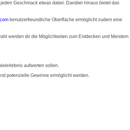
r jeden Geschmack etwas dabei. Darüber hinaus bietet das
.com
benutzerfreundliche Oberfläche ermöglicht zudem eine
wahl werden dir die Möglichkeiten zum Entdecken und Meistern
elerlebnis aufwerten sollen.
und potenzielle Gewinne ermöglicht werden.