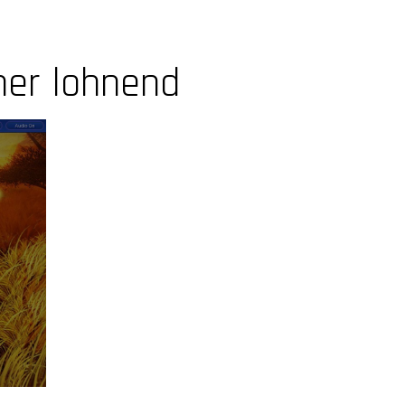
mer lohnend