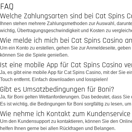
FAQ
Welche Zahlungsarten sind bei Cat Spins C
Ihnen stehen mehrere Zahlungsmethoden zur Auswahl, darunter K
wichtig, Übertragungsgeschwindigkeit und Kosten zu vergleich
Wie melde ich mich bei Cat Spins Casino a
Um ein Konto zu erstellen, gehen Sie zur Anmeldeseite, geben S
können Sie die Spiele genießen.
Ist eine mobile App für Cat Spins Casino v
Ja, es gibt eine mobile App für Cat Spins Casino, mit der Sie 
Touch entfernt. Einfach downloaden und losspielen!
Gibt es Umsatzbedingungen für Boni?
Ja, für Boni gelten Wettanforderungen. Das bedeutet, dass S
Es ist wichtig, die Bedingungen für Boni sorgfältig zu lesen, um
Wie nehme ich Kontakt zum Kundenservice 
Um den Kundensupport zu kontaktieren, können Sie den Online-C
helfen Ihnen gerne bei allen Rückfragen und Belangen.