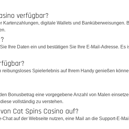
asino verfügbar?
artenzahlungen, digitale Wallets und Banküberweisungen. Bei d
en.
n?
ie Ihre Daten ein und bestätigen Sie Ihre E-Mail-Adresse. Es i
erfügbar?
ein reibungsloses Spielerlebnis auf Ihrem Handy genießen können
ie den Bonusbetrag eine vorgegebene Anzahl von Malen einsetz
 diese vollständig zu verstehen.
von Cat Spins Casino auf?
hat auf der Webseite nutzen, eine Mail an die Support-E-Mail 