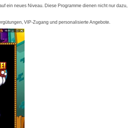
uf ein neues Niveau. Diese Programme dienen nicht nur dazu,
ergütungen, VIP-Zugang und personalisierte Angebote.