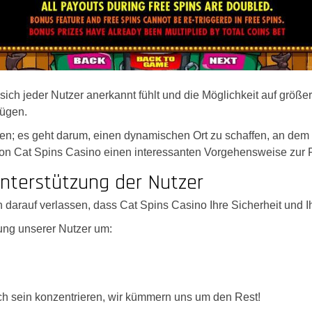
ich jeder Nutzer anerkannt fühlt und die Möglichkeit auf größe
nügen.
len; es geht darum, einen dynamischen Ort zu schaffen, an dem
on Cat Spins Casino einen interessanten Vorgehensweise zur 
 Unterstützung der Nutzer
arauf verlassen, dass Cat Spins Casino Ihre Sicherheit und Ih
uung unserer Nutzer um:
ich sein konzentrieren, wir kümmern uns um den Rest!