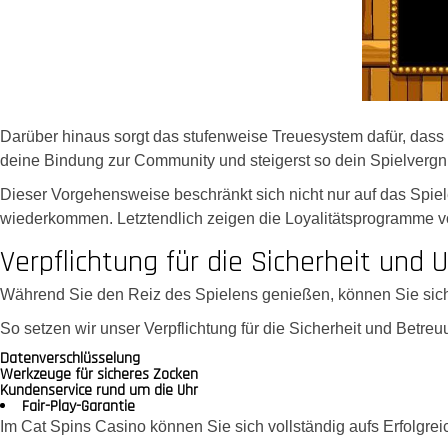
Darüber hinaus sorgt das stufenweise Treuesystem dafür, dass s
deine Bindung zur Community und steigerst so dein Spielverg
Dieser Vorgehensweise beschränkt sich nicht nur auf das Spie
wiederkommen. Letztendlich zeigen die Loyalitätsprogramme v
Verpflichtung für die Sicherheit und
Während Sie den Reiz des Spielens genießen, können Sie sich d
So setzen wir unser Verpflichtung für die Sicherheit und Betre
Datenverschlüsselung
Werkzeuge für sicheres Zocken
Kundenservice rund um die Uhr
Fair-Play-Garantie
Im Cat Spins Casino können Sie sich vollständig aufs Erfolgre