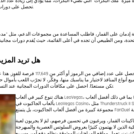
تحصل على دورات إضافية في الخطوة الثالثة أو زيادة في المُضاعف في الخطوة الثالثة.
ان على القمار، فاطلب المساعدة من مجموعات الدعم، مثل "مدمني القمار المجهولين" 
هل تريد المزي
تكن مستعدًا. احصل على مكافآت الدورات المجانية عند التسجيل، أو جرّب اللعبة الجديدة عبر الإنترنت في وضع العرض التوضيحي.
هناك تنوع كبير في ألعاب LeoVegas، بما في ذلك أفضل ألعاب Online Game Global وPragmatic Play وFormula Gambling. وقد أعجبنا
بألعاب الجاكبوت في LeoVegas Casino، مثل Thunderstruck II Super Moolah وFishin' Frenzy Jackpot Royale وغيرها. لن تجد فقط
ت القمار، ويرغبون في تحسين فرصهم، لمَ لا يجربون لعبة Reel Queen
ة الذين لا يهتمون كثيرًا بعروض السلوتس العصرية والمبهرجة