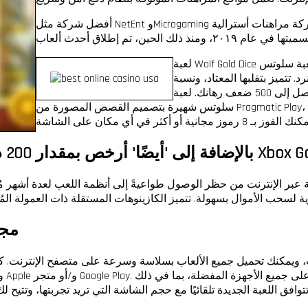
أفضل شركة مثل NetEnt وMicrogaming تُحسّن هذه الألعاب باستمرار برسومات ورسومات رائعة. إنها شركة مراهنات أسترالية
لعبة Wolf Gold Dice هي في الواقع لعبة سلوتس Wolf Gold الشهيرة من Pragmatic Play، بتصميم النرد.
. تتميز بتقلبها المعتاد، ونسبة
عائد للاعب تبلغ 96.01%، وربح كبير يصل إلى 500 ضعف رهانك. لعبة Starlight Princess هي لعبة
سلوتس شهيرة بتصميم القصص المصورة من Pragmatic Play، صدرت عام 2021. تتميز بشبكة 6×5 ممتازة، ونظام "انفق في كل
ر من Xbox Game Ticket Ultimate
لية عبر الإنترنت من حظر الوصول طواعيةً إلى أنظمة اللعب لعدة أشهر م
مجم
، ويمكنك تحميل جميع الألعاب بسلاسة وسرعة على متصفح الإنترنت. كما 