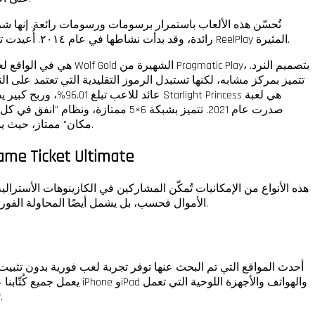
رائدة، وقد بدأت نشاطها في عام ٢٠١٤. أُعيدت تسميتها في عام ٢٠١٩، ومنذ ذلك الحين، تم إطلاق أحدث ألعاب ReelPlay المثيرة.
تتميز بمركز مشابه، لكنها تستبدل الرموز التقليدية التي تعتمد على النرد
مكان" ممتاز، حيث يمكنك الفوز بـ 8 رموز مجانية أو أكثر في أي مكان على الشاشة.
أصبحت نسبة التسجيل العالية في PS بالإضافة إلى 'أيضًا' أرخص بمقدار 200 دولا
هذه الأنواع من الإمكانيات تُمكّن المشاركين في الكازينوهات الأسترا
الأموال فحسب، بل يشمل أيضًا المحاولة الفورية لسحب الأموال بسهولة. تتميز الكازينوهات المستقلة ذات العمولة المُنخفضة بعمليات صرف دقيقة، ورسوم مخفضة، وعمليات تحقق سهلة.
أحدث المواقع التي تم البحث عنها توفر تجربة لعب فورية بدون تثبيت
بنظام Android. تتوافق اللعبة الجديدة تلقائيًا مع حجم الشاشة التي تريد تجربتها، وتتيح لك المواقع المتاحة تجربة كل ما تريد على سطح المكتب.