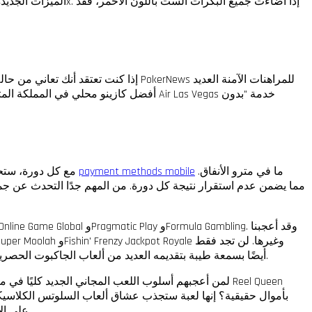
إذا أضاءت جميع البكرات الست باللون الأحمر، فقد
الميزات الجديدة ميزة "ملك البكرات" التي تُضيء البكرات، مما يُؤدي إلى زيادة عدد الدورات. كما تُقدم الميزة الجديدة مُضاعف ربح غير محدود يعمل بمعدل 1x.
إذا كنت تعتقد أنك تعاني من حالة إدم
ما في مترو الأنفاق.
payment methods mobile
مع كل دورة، ستحصل على عدد إضافي من الرموز أو أكثر من 117,649 فرصة للفوز. هذا عدد أكبر من فرص الفوز مقارنةً بعدد المرات التي صادفتُ فيها شخصًا
مجموعة كبيرة من أفضل ألعاب الجاكبوت، بل يتمتع FanDuel أيضًا بسمعة طيبة بتقديمه العديد من ألعاب الجاكبوت الحصرية.
لمن أعجبهم أسلوب اللعب المجاني الجديد كليًا في ماكينا
بأموال حقيقية؟ إنها لعبة ستجذب عشاق ألعاب السلوتس الكلاسيكي
على الإنترنت. تعمل مواقع المراهنات الموثوقة بنظام دفع آمن وسريع.