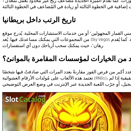
تاريخ الرتب داخل بريطانيا
أو من خدمات الاستشارات المحلية. يُدرج موقع PokerNews للمراهنات الآمنة العديد
من المجموعات التي يمكنك مساعدتك فيها. يُعد Sky Vegas أفضل كازينو محلي في المملكة المتحدة، ومن الطبيعي أن تجده في أعلى القائمة، حيث يُقدم دورات مجانية. كما يُقدم Air Las Vegas خدمة "بدون
رهان"، حيث يمكنك سحب أرباحك دون أي استفسارات.
د من الخيارات لمؤسسات المقامرة بالموانئ؟
تعتمد هذه الألعاب على مُولدات الأرقام العشوائية (RNGs)، مما يضمن عدم استقرار نتيجة كل دورة. من المهم جدًا التحدث عن جميع أنواع المنافذ لاختيار ما يناسبك منها، وفكّر، لا تجرّب اللعب بأموال حقيقية إذا لم