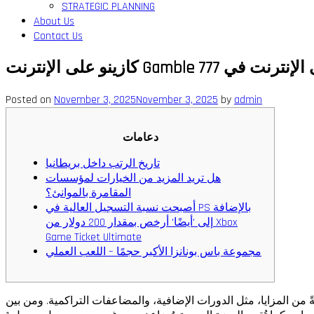
STRATEGIC PLANNING
About Us
Contact Us
Posted on
November 3, 2025
November 3, 2025
by
admin
دعامات
تاريخ الرتب داخل بريطانيا
هل تريد المزيد من الخيارات لمؤسسات
المقامرة بالموانئ؟
أصبحت نسبة التسجيل العالية في PS بالإضافة
إلى 'أيضًا' أرخص بمقدار 200 دولار من Xbox
Game Ticket Ultimate
مجموعة باس بونانزا الأكبر حجمًا – اللعب العملي
750 ضعف مخاطرتك. كما تتضمن اللعبة قائمةً واسعةً من المزايا، مثل الدورات الإضافية، والمضاعفات التراكمية. ومن بين