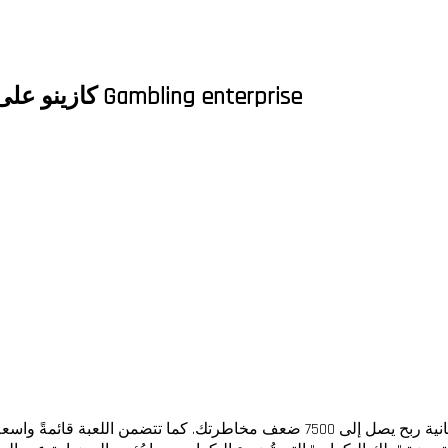
كازينو على الإنترنت Gamble كازينو على الإنترنت في 777 Gambling enterprise
مع ذلك، تتميز اللعبة الإلكترونية بجولات إضافية مثيرة، مع إمكانية ربح يصل إلى 0