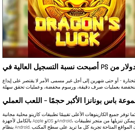
ُختارة – أو حتى شهرين إلى أجل غير مسمى. الأمر لا يقتصر على إيداع
وعة باس بونانزا الأكبر حجمًا – اللعب العملي
توفر جميع الكازينوهات الأعلى تقييمًا تطبيقات كازينو محلية مجانية
بالكامل لأجهزة Apple وiOS وAndroid، ويمكن تنزيلها من متجر تطبيقات Apple و/أو متجر Google Play. يعمل جميع كُتّابنا على جميع الأجهزة المفضلة، بما في ذلك iPhone وiPad والهواتف والأجهزة اللوحية التي تعمل